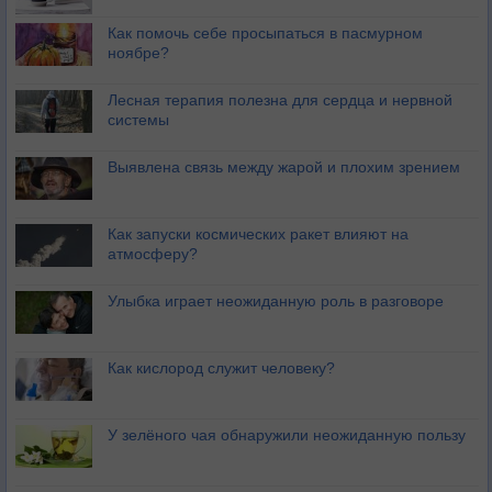
Как помочь себе просыпаться в пасмурном
ноябре?
Лесная терапия полезна для сердца и нервной
системы
Выявлена связь между жарой и плохим зрением
Как запуски космических ракет влияют на
атмосферу?
Улыбка играет неожиданную роль в разговоре
Как кислород служит человеку?
У зелёного чая обнаружили неожиданную пользу