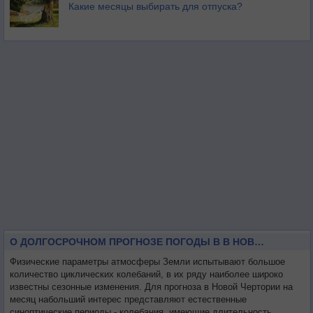
Какие месяцы выбирать для отпуска?
О ДОЛГОСРОЧНОМ ПРОГНОЗЕ ПОГОДЫ В В НОВОЙ ЧЕРТОРИИ НА МЕСЯЦ
Физические параметры атмосферы Земли испытывают большое
количество циклических колебаний, в их ряду наиболее широко
известны сезонные изменения. Для прогноза в Новой Чертории на
месяц набольший интерес представляют естественные
синоптические периоды - колебания, имеющие длительность