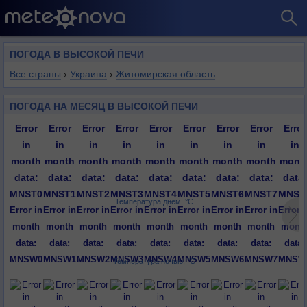
ПОГОДА В ВЫСОКОЙ ПЕЧИ
Все страны
›
Украина
›
Житомирская область
ПОГОДА НА МЕСЯЦ В ВЫСОКОЙ ПЕЧИ
Error
Error
Error
Error
Error
Error
Error
Error
Error
in
in
in
in
in
in
in
in
in
month
month
month
month
month
month
month
month
mont
data:
data:
data:
data:
data:
data:
data:
data:
data:
MNST0
MNST1
MNST2
MNST3
MNST4
MNST5
MNST6
MNST7
MNST
Температура днём, °C
Error in
Error in
Error in
Error in
Error in
Error in
Error in
Error in
Error i
month
month
month
month
month
month
month
month
mont
data:
data:
data:
data:
data:
data:
data:
data:
data:
MNSW0
MNSW1
MNSW2
MNSW3
MNSW4
MNSW5
MNSW6
MNSW7
MNSW
Температура ночью, °C