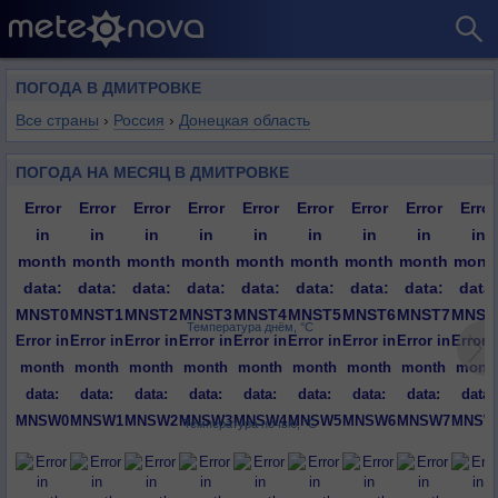
ПОГОДА В ДМИТРОВКЕ
Все страны
›
Россия
›
Донецкая область
ПОГОДА НА МЕСЯЦ В ДМИТРОВКЕ
Error
Error
Error
Error
Error
Error
Error
Error
Error
in
in
in
in
in
in
in
in
in
month
month
month
month
month
month
month
month
mont
data:
data:
data:
data:
data:
data:
data:
data:
data:
MNST0
MNST1
MNST2
MNST3
MNST4
MNST5
MNST6
MNST7
MNST
Температура днём, °C
Error in
Error in
Error in
Error in
Error in
Error in
Error in
Error in
Error i
month
month
month
month
month
month
month
month
mont
data:
data:
data:
data:
data:
data:
data:
data:
data:
MNSW0
MNSW1
MNSW2
MNSW3
MNSW4
MNSW5
MNSW6
MNSW7
MNSW
Температура ночью, °C