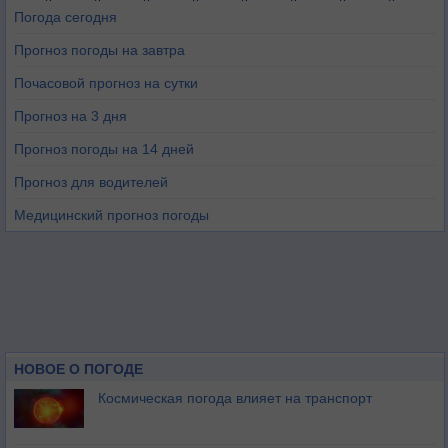
Погода сегодня
Error in
Прогноз погоды на завтра
Error in
Error in
Error in
Error in
Error in
Error in
Err
Почасовой прогноз на сутки
month
month
month
month
month
month
month
mo
Прогноз на 3 дня
Прогноз погоды на 14 дней
data:
data:
data:
data:
data:
data:
data:
da
Прогноз для водителей
Медицинский прогноз погоды
MNSD0
MNSD1
MNSD2
MNSD3
MNSD4
MNSD5
MNSD6
MN
Error in
Error in
Error in
Error in
Error in
Error in
Error in
Error in
Error
month
month
month
month
month
month
month
month
mon
data:
data:
data:
data:
data:
data:
data:
data:
dat
НОВОЕ О ПОГОДЕ
Космическая погода влияет на транспорт
MNSN0
MNSN1
MNSN2
MNSN3
MNSN4
MNSN5
MNSN6
MNSN7
MNS