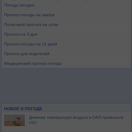
Погода сегодня
Error in
Прогноз погоды на завтра
Error in
Error in
Error in
Error in
Error in
Error in
Err
Почасовой прогноз на сутки
month
month
month
month
month
month
month
mo
Прогноз на 3 дня
Прогноз погоды на 14 дней
data:
data:
data:
data:
data:
data:
data:
da
Прогноз для водителей
Медицинский прогноз погоды
MNSD0
MNSD1
MNSD2
MNSD3
MNSD4
MNSD5
MNSD6
MN
Error in
Error in
Error in
Error in
Error in
Error in
Error in
Error in
Error
month
month
month
month
month
month
month
month
mon
data:
data:
data:
data:
data:
data:
data:
data:
dat
НОВОЕ О ПОГОДЕ
Дневная температура воздуха в ОАЭ превысила
MNSN0
MNSN1
MNSN2
MNSN3
MNSN4
MNSN5
MNSN6
MNSN7
MNS
+51°