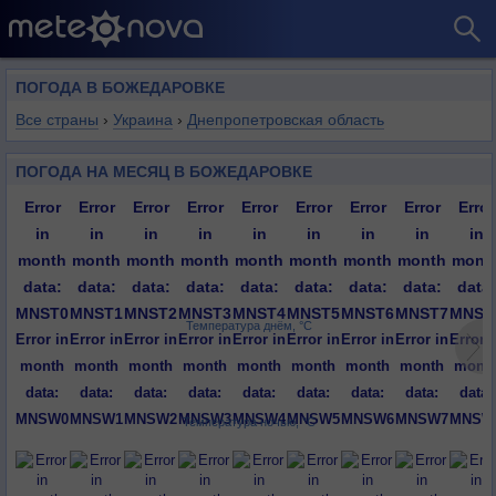
ПОГОДА В БОЖЕДАРОВКЕ
Все страны
›
Украина
›
Днепропетровская область
ПОГОДА НА МЕСЯЦ В БОЖЕДАРОВКЕ
Error
Error
Error
Error
Error
Error
Error
Error
Error
in
in
in
in
in
in
in
in
in
month
month
month
month
month
month
month
month
mont
data:
data:
data:
data:
data:
data:
data:
data:
data:
MNST0
MNST1
MNST2
MNST3
MNST4
MNST5
MNST6
MNST7
MNST
Температура днём, °C
Error in
Error in
Error in
Error in
Error in
Error in
Error in
Error in
Error i
month
month
month
month
month
month
month
month
mont
data:
data:
data:
data:
data:
data:
data:
data:
data:
MNSW0
MNSW1
MNSW2
MNSW3
MNSW4
MNSW5
MNSW6
MNSW7
MNSW
Температура ночью, °C