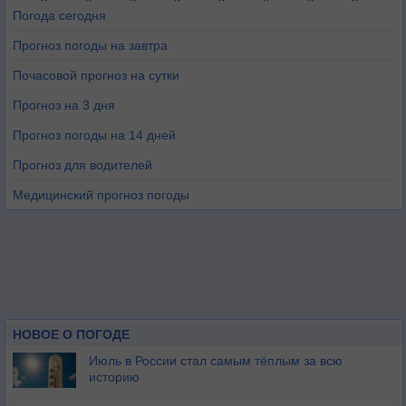
Погода сегодня
Error in
Прогноз погоды на завтра
Error in
Error in
Error in
Error in
Error in
Error in
Err
Почасовой прогноз на сутки
month
month
month
month
month
month
month
mo
Прогноз на 3 дня
Прогноз погоды на 14 дней
data:
data:
data:
data:
data:
data:
data:
da
Прогноз для водителей
Медицинский прогноз погоды
MNSD0
MNSD1
MNSD2
MNSD3
MNSD4
MNSD5
MNSD6
MN
Error in
Error in
Error in
Error in
Error in
Error in
Error in
Error in
Error
month
month
month
month
month
month
month
month
mon
data:
data:
data:
data:
data:
data:
data:
data:
dat
НОВОЕ О ПОГОДЕ
Июль в России стал самым тёплым за всю
MNSN0
MNSN1
MNSN2
MNSN3
MNSN4
MNSN5
MNSN6
MNSN7
MNS
историю