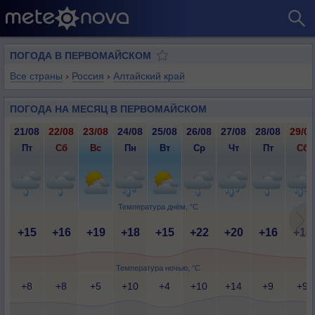
ПОГОДА В ПЕРВОМАЙСКОМ
Все страны
›
Россия
›
Алтайский край
ПОГОДА НА МЕСЯЦ В ПЕРВОМАЙСКОМ
21/08
22/08
23/08
24/08
25/08
26/08
27/08
28/08
29/08
Пт
Сб
Вс
Пн
Вт
Ср
Чт
Пт
Сб
Температура днём, °C
+15
+16
+19
+18
+15
+22
+20
+16
+14
Температура ночью, °C
+8
+8
+5
+10
+4
+10
+14
+9
+9