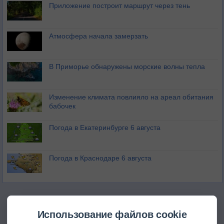
Приложение построит маршрут через тень
Атмосфера начала замерзать
В Приморье обнаружены морские волны тепла
Изменение климата повлияло на ареал обитания
бабочек
Погода в Екатеринбурге 6 августа
Погода в Краснодаре 6 августа
Использование файлов cookie