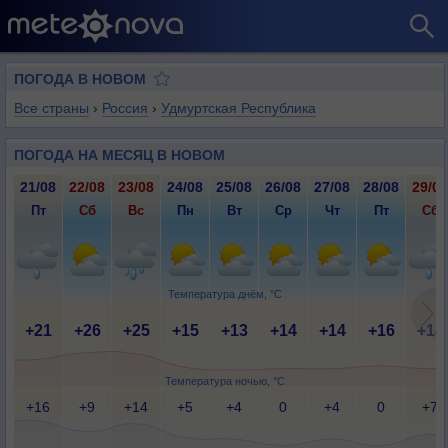
ПОГОДА В НОВОМ
Все страны
›
Россия
›
Удмуртская Республика
ПОГОДА НА МЕСЯЦ В НОВОМ
21/08
22/08
23/08
24/08
25/08
26/08
27/08
28/08
29/08
Пт
Сб
Вс
Пн
Вт
Ср
Чт
Пт
Сб
Температура днём, °C
+21
+26
+25
+15
+13
+14
+14
+16
+14
Температура ночью, °C
+16
+9
+14
+5
+4
0
+4
0
+7