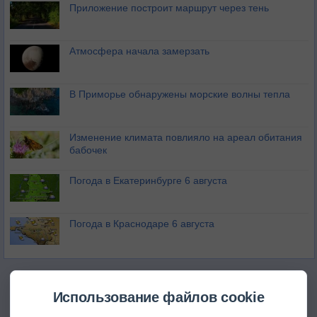
Приложение построит маршрут через тень
Атмосфера начала замерзать
В Приморье обнаружены морские волны тепла
Изменение климата повлияло на ареал обитания
бабочек
Погода в Екатеринбурге 6 августа
Погода в Краснодаре 6 августа
Использование файлов cookie