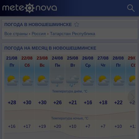
ПОГОДА В НОВОШЕШМИНСКЕ
Все страны
›
Россия
›
Татарстан Республика
ПОГОДА НА МЕСЯЦ В НОВОШЕШМИНСКЕ
21/08
22/08
23/08
24/08
25/08
26/08
27/08
28/08
29/08
Пт
Сб
Вс
Пн
Вт
Ср
Чт
Пт
Сб
Температура днём, °C
+28
+30
+30
+26
+21
+16
+18
+22
+26
Температура ночью, °C
+16
+17
+19
+20
+10
+7
+7
+10
+12