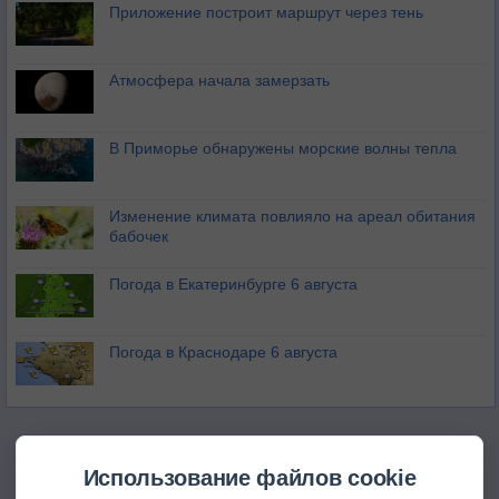
Приложение построит маршрут через тень
Атмосфера начала замерзать
В Приморье обнаружены морские волны тепла
Изменение климата повлияло на ареал обитания
бабочек
Погода в Екатеринбурге 6 августа
Погода в Краснодаре 6 августа
Использование файлов cookie