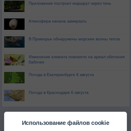
Приложение построит маршрут через тень
Атмосфера начала замерзать
В Приморье обнаружены морские волны тепла
Изменение климата повлияло на ареал обитания
бабочек
Погода в Екатеринбурге 6 августа
Погода в Краснодаре 6 августа
Использование файлов cookie