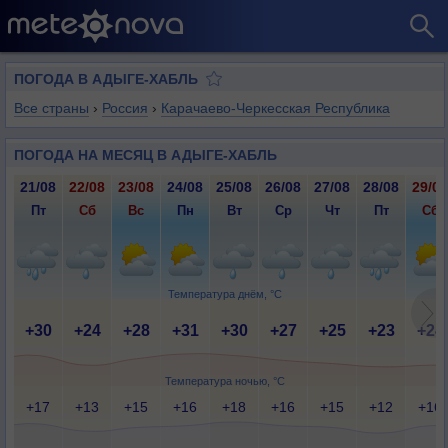
ПОГОДА В АДЫГЕ-ХАБЛЬ
Все страны
›
Россия
›
Карачаево-Черкесская Республика
ПОГОДА НА МЕСЯЦ В АДЫГЕ-ХАБЛЬ
21/08
22/08
23/08
24/08
25/08
26/08
27/08
28/08
29/08
Пт
Сб
Вс
Пн
Вт
Ср
Чт
Пт
Сб
Температура днём, °C
+30
+24
+28
+31
+30
+27
+25
+23
+24
Температура ночью, °C
+17
+13
+15
+16
+18
+16
+15
+12
+16