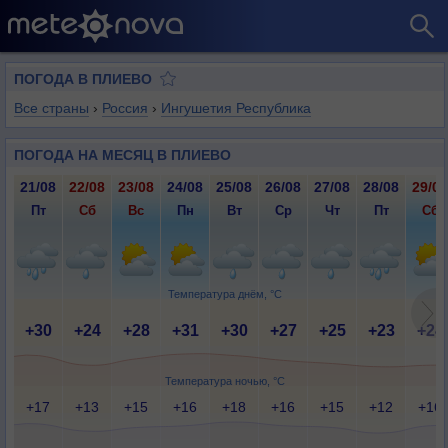
ПОГОДА В ПЛИЕВО
Все страны
›
Россия
›
Ингушетия Республика
ПОГОДА НА МЕСЯЦ В ПЛИЕВО
21/08
22/08
23/08
24/08
25/08
26/08
27/08
28/08
29/08
Пт
Сб
Вс
Пн
Вт
Ср
Чт
Пт
Сб
Температура днём, °C
+30
+24
+28
+31
+30
+27
+25
+23
+24
Температура ночью, °C
+17
+13
+15
+16
+18
+16
+15
+12
+16