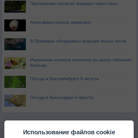
Приложение построит маршрут через тень
Атмосфера начала замерзать
В Приморье обнаружены морские волны тепла
Изменение климата повлияло на ареал обитания
бабочек
Погода в Екатеринбурге 6 августа
Погода в Краснодаре 6 августа
Использование файлов cookie