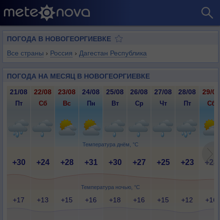
ПОГОДА В НОВОГЕОРГИЕВКЕ
Все страны
›
Россия
›
Дагестан Республика
ПОГОДА НА МЕСЯЦ В НОВОГЕОРГИЕВКЕ
21/08
22/08
23/08
24/08
25/08
26/08
27/08
28/08
29/08
Пт
Сб
Вс
Пн
Вт
Ср
Чт
Пт
Сб
Температура днём, °C
+30
+24
+28
+31
+30
+27
+25
+23
+24
Температура ночью, °C
+17
+13
+15
+16
+18
+16
+15
+12
+16