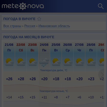
ПОГОДА В ВИЧУГЕ
Все страны
›
Россия
›
Ивановская область
ПОГОДА НА МЕСЯЦ В ВИЧУГЕ
21/08
22/08
23/08
24/08
25/08
26/08
27/08
28/08
29/08
Пт
Сб
Вс
Пн
Вт
Ср
Чт
Пт
Сб
Температура днём, °C
+26
+28
+26
+20
+18
+18
+20
+23
+24
Температура ночью, °C
+14
+15
+15
+11
+8
+7
+6
+10
+12