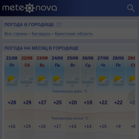
ПОГОДА В ГОРОДИЩЕ
Все страны
›
Беларусь
›
Брестская область
ПОГОДА НА МЕСЯЦ В ГОРОДИЩЕ
21/08
22/08
23/08
24/08
25/08
26/08
27/08
28/08
29/08
Пт
Сб
Вс
Пн
Вт
Ср
Чт
Пт
Сб
Температура днём, °C
+28
+29
+27
+25
+20
+19
+22
+22
+23
Температура ночью, °C
+16
+19
+16
+17
+14
+14
+15
+9
+8