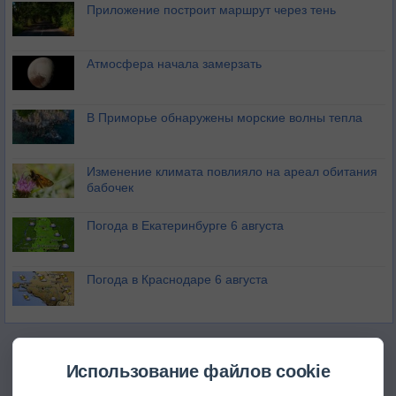
Приложение построит маршрут через тень
Атмосфера начала замерзать
В Приморье обнаружены морские волны тепла
Изменение климата повлияло на ареал обитания
бабочек
Погода в Екатеринбурге 6 августа
Погода в Краснодаре 6 августа
Использование файлов cookie