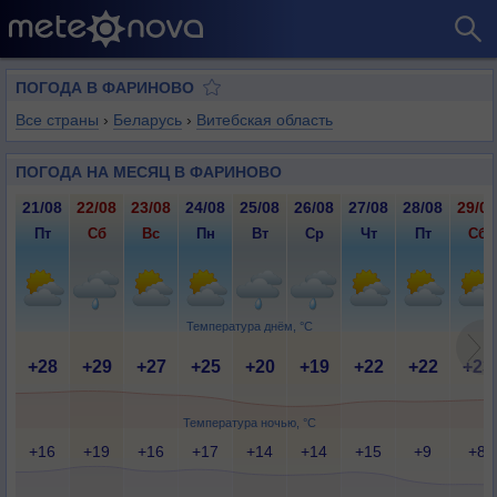
ПОГОДА В ФАРИНОВО
Все страны
›
Беларусь
›
Витебская область
ПОГОДА НА МЕСЯЦ В ФАРИНОВО
21/08
22/08
23/08
24/08
25/08
26/08
27/08
28/08
29/08
Пт
Сб
Вс
Пн
Вт
Ср
Чт
Пт
Сб
Температура днём, °C
+28
+29
+27
+25
+20
+19
+22
+22
+23
Температура ночью, °C
+16
+19
+16
+17
+14
+14
+15
+9
+8