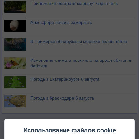
Приложение построит маршрут через тень
Атмосфера начала замерзать
В Приморье обнаружены морские волны тепла
Изменение климата повлияло на ареал обитания
бабочек
Погода в Екатеринбурге 6 августа
Погода в Краснодаре 6 августа
Использование файлов cookie