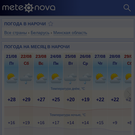
ПОГОДА В НАРОЧИ
Все страны
›
Беларусь
›
Минская область
ПОГОДА НА МЕСЯЦ В НАРОЧИ
21/08
22/08
23/08
24/08
25/08
26/08
27/08
28/08
29/08
Пт
Сб
Вс
Пн
Вт
Ср
Чт
Пт
Сб
Температура днём, °C
+28
+29
+27
+25
+20
+19
+22
+22
+23
Температура ночью, °C
+16
+19
+16
+17
+14
+14
+15
+9
+8