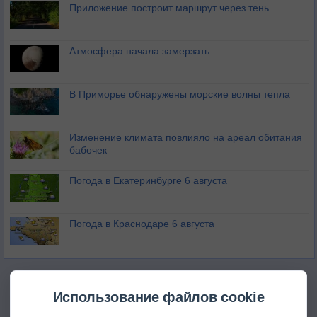
Приложение построит маршрут через тень
Атмосфера начала замерзать
В Приморье обнаружены морские волны тепла
Изменение климата повлияло на ареал обитания
бабочек
Погода в Екатеринбурге 6 августа
Погода в Краснодаре 6 августа
Использование файлов cookie