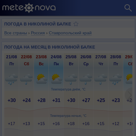
ПОГОДА В НИКОЛИНОЙ БАЛКЕ
Все страны
›
Россия
›
Ставропольский край
ПОГОДА НА МЕСЯЦ В НИКОЛИНОЙ БАЛКЕ
21/08
22/08
23/08
24/08
25/08
26/08
27/08
28/08
29/08
Пт
Сб
Вс
Пн
Вт
Ср
Чт
Пт
Сб
Температура днём, °C
+30
+24
+28
+31
+30
+27
+25
+23
+24
Температура ночью, °C
+17
+13
+15
+16
+18
+16
+15
+12
+16