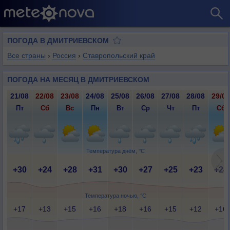
ПОГОДА В ДМИТРИЕВСКОМ
Все страны
›
Россия
›
Ставропольский край
ПОГОДА НА МЕСЯЦ В ДМИТРИЕВСКОМ
21/08
22/08
23/08
24/08
25/08
26/08
27/08
28/08
29/08
Пт
Сб
Вс
Пн
Вт
Ср
Чт
Пт
Сб
Температура днём, °C
+30
+24
+28
+31
+30
+27
+25
+23
+24
Температура ночью, °C
+17
+13
+15
+16
+18
+16
+15
+12
+16