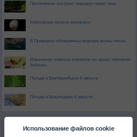
Приложение построит маршрут через тень
Атмосфера начала замерзать
В Приморье обнаружены морские волны тепла
Изменение климата повлияло на ареал обитания
бабочек
Погода в Екатеринбурге 6 августа
Погода в Краснодаре 6 августа
Использование файлов cookie