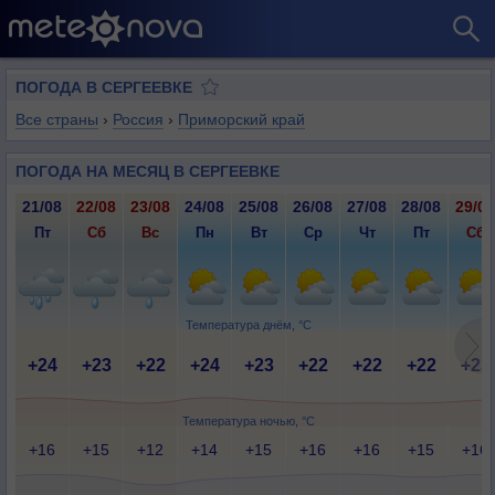
ПОГОДА В СЕРГЕЕВКЕ
Все страны
›
Россия
›
Приморский край
ПОГОДА НА МЕСЯЦ В СЕРГЕЕВКЕ
21/08
22/08
23/08
24/08
25/08
26/08
27/08
28/08
29/08
Пт
Сб
Вс
Пн
Вт
Ср
Чт
Пт
Сб
Температура днём, °C
+24
+23
+22
+24
+23
+22
+22
+22
+23
Температура ночью, °C
+16
+15
+12
+14
+15
+16
+16
+15
+16