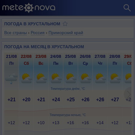
ПОГОДА В ХРУСТАЛЬНОМ
Все страны
›
Россия
›
Приморский край
ПОГОДА НА МЕСЯЦ В ХРУСТАЛЬНОМ
21/08
22/08
23/08
24/08
25/08
26/08
27/08
28/08
29/08
Пт
Сб
Вс
Пн
Вт
Ср
Чт
Пт
Сб
Температура днём, °C
+21
+20
+21
+24
+25
+26
+26
+27
+26
Температура ночью, °C
+12
+12
+10
+13
+16
+16
+14
+12
+12