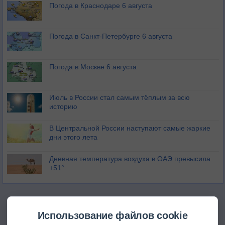
Погода в Краснодаре 6 августа
Погода в Санкт-Петербурге 6 августа
Погода в Москве 6 августа
Июль в России стал самым тёплым за всю
историю
В Центральной России наступают самые жаркие
дни этого лета
Дневная температура воздуха в ОАЭ превысила
+51°
Использование файлов cookie