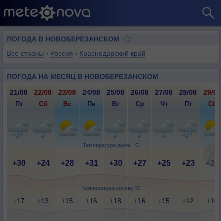
ПОГОДА В НОВОБЕРЕЗАНСКОМ
Все страны
›
Россия
›
Краснодарский край
ПОГОДА НА МЕСЯЦ В НОВОБЕРЕЗАНСКОМ
21/08
22/08
23/08
24/08
25/08
26/08
27/08
28/08
29/08
Пт
Сб
Вс
Пн
Вт
Ср
Чт
Пт
Сб
Температура днём, °C
+30
+24
+28
+31
+30
+27
+25
+23
+24
Температура ночью, °C
+17
+13
+15
+16
+18
+16
+15
+12
+16