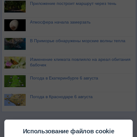
Приложение построит маршрут через тень
Атмосфера начала замерзать
В Приморье обнаружены морские волны тепла
Изменение климата повлияло на ареал обитания
бабочек
Погода в Екатеринбурге 6 августа
Погода в Краснодаре 6 августа
Использование файлов cookie