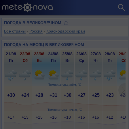
ПОГОДА В ВЕЛИКОВЕЧНОМ
Все страны
›
Россия
›
Краснодарский край
ПОГОДА НА МЕСЯЦ В ВЕЛИКОВЕЧНОМ
21/08
22/08
23/08
24/08
25/08
26/08
27/08
28/08
29/08
Пт
Сб
Вс
Пн
Вт
Ср
Чт
Пт
Сб
Температура днём, °C
+30
+24
+28
+31
+30
+27
+25
+23
+24
Температура ночью, °C
+17
+13
+15
+16
+18
+16
+15
+12
+16