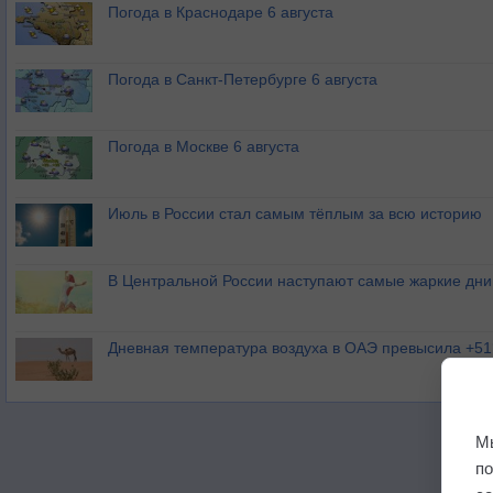
Погода в Краснодаре 6 августа
Погода в Санкт-Петербурге 6 августа
Погода в Москве 6 августа
Июль в России стал самым тёплым за всю историю
В Центральной России наступают самые жаркие дни 
Дневная температура воздуха в ОАЭ превысила +51
М
п