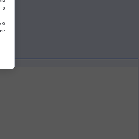
мы
 в
ью
ие