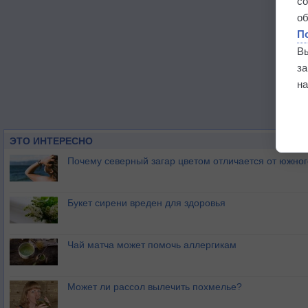
с
о
П
В
з
на
ЭТО ИНТЕРЕСНО
Почему северный загар цветом отличается от южно
Букет сирени вреден для здоровья
Чай матча может помочь аллергикам
Может ли рассол вылечить похмелье?