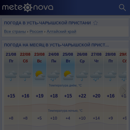
ПОГОДА В УСТЬ-ЧАРЫШСКОЙ ПРИСТАНИ
Все страны
›
Россия
›
Алтайский край
ПОГОДА НА МЕСЯЦ В УСТЬ-ЧАРЫШСКОЙ ПРИСТАНИ
21/08
22/08
23/08
24/08
25/08
26/08
27/08
28/08
29/08
Пт
Сб
Вс
Пн
Вт
Ср
Чт
Пт
Сб
Температура днём, °C
+15
+16
+19
+18
+15
+22
+20
+16
+14
Температура ночью, °C
+8
+8
+5
+10
+4
+10
+14
+9
+9