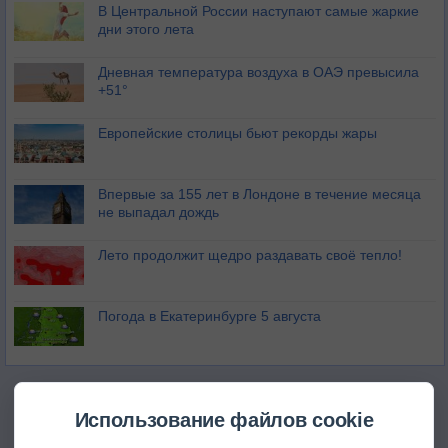
В Центральной России наступают самые жаркие
дни этого лета
Дневная температура воздуха в ОАЭ превысила
+51°
Европейские столицы бьют рекорды жары
Впервые за 155 лет в Лондоне в течение месяца
не выпадал дождь
Лето продолжит щедро раздавать своё тепло!
Погода в Екатеринбурге 5 августа
Использование файлов cookie