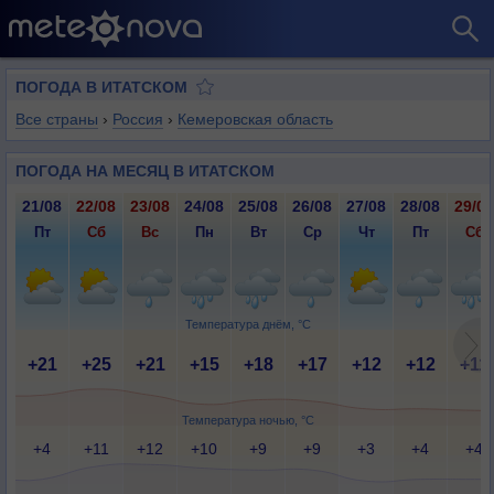
ПОГОДА В ИТАТСКОМ
Все страны
›
Россия
›
Кемеровская область
ПОГОДА НА МЕСЯЦ В ИТАТСКОМ
21/08
22/08
23/08
24/08
25/08
26/08
27/08
28/08
29/08
Пт
Сб
Вс
Пн
Вт
Ср
Чт
Пт
Сб
Температура днём, °C
+21
+25
+21
+15
+18
+17
+12
+12
+11
Температура ночью, °C
+4
+11
+12
+10
+9
+9
+3
+4
+4