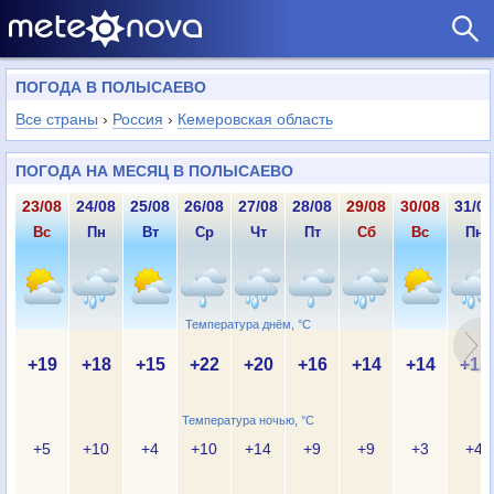
ПОГОДА В ПОЛЫСАЕВО
Все страны
›
Россия
›
Кемеровская область
ПОГОДА НА МЕСЯЦ В ПОЛЫСАЕВО
23/08
24/08
25/08
26/08
27/08
28/08
29/08
30/08
31/08
Вс
Пн
Вт
Ср
Чт
Пт
Сб
Вс
Пн
Температура днём, °C
+19
+18
+15
+22
+20
+16
+14
+14
+13
Температура ночью, °C
+5
+10
+4
+10
+14
+9
+9
+3
+4