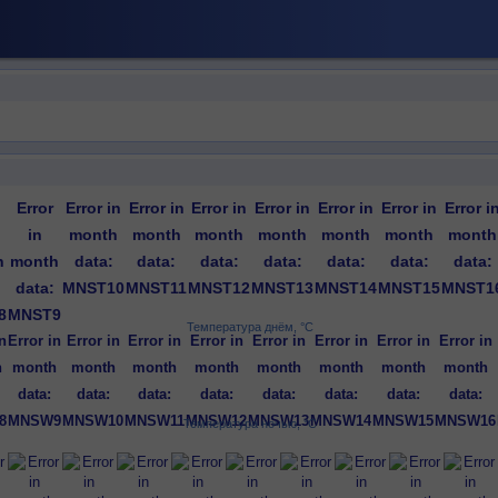
Error
Error in
Error in
Error in
Error in
Error in
Error in
Error i
in
month
month
month
month
month
month
month
h
month
data:
data:
data:
data:
data:
data:
data:
data:
MNST10
MNST11
MNST12
MNST13
MNST14
MNST15
MNST1
8
MNST9
Температура днём, °C
n
Error in
Error in
Error in
Error in
Error in
Error in
Error in
Error in
h
month
month
month
month
month
month
month
month
data:
data:
data:
data:
data:
data:
data:
data:
8
MNSW9
MNSW10
MNSW11
MNSW12
MNSW13
MNSW14
MNSW15
MNSW16
Температура ночью, °C