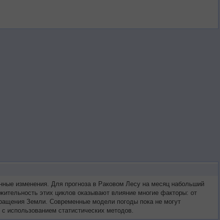
нные изменения. Для прогноза в Раковом Лесу на месяц набольший
жительность этих циклов оказывают влияние многие факторы: от
 вращения Земли. Современные модели погоды пока не могут
 с использованием статистических методов.