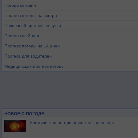
Погода сегодня
Error in
Прогноз погоды на завтра
Error in
Error in
Error in
Error in
Error in
Error in
Err
Почасовой прогноз на сутки
month
month
month
month
month
month
month
mo
Прогноз на 3 дня
Прогноз погоды на 14 дней
data:
data:
data:
data:
data:
data:
data:
da
Прогноз для водителей
Медицинский прогноз погоды
MNSD0
MNSD1
MNSD2
MNSD3
MNSD4
MNSD5
MNSD6
MN
Error in
Error in
Error in
Error in
Error in
Error in
Error in
Error in
Error
month
month
month
month
month
month
month
month
mon
data:
data:
data:
data:
data:
data:
data:
data:
dat
НОВОЕ О ПОГОДЕ
Космическая погода влияет на транспорт
MNSN0
MNSN1
MNSN2
MNSN3
MNSN4
MNSN5
MNSN6
MNSN7
MNS