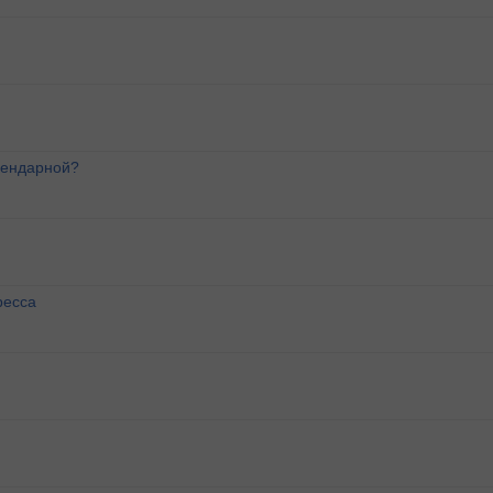
лендарной?
ресса