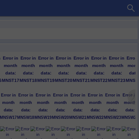
n
Error in
Error in
Error in
Error in
Error in
Error in
Error in
Error 
month
month
month
month
month
month
month
mont
data:
data:
data:
data:
data:
data:
data:
data
6
MNST17
MNST18
MNST19
MNST20
MNST21
MNST22
MNST23
MNST
Error in
Error in
Error in
Error in
Error in
Error in
Error in
Error in
month
month
month
month
month
month
month
month
data:
data:
data:
data:
data:
data:
data:
data:
MNSW17
MNSW18
MNSW19
MNSW20
MNSW21
MNSW22
MNSW23
MNSW24