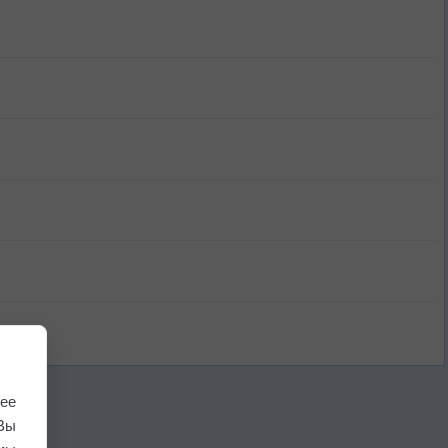
ее
Вы