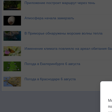
Приложение построит маршрут через тень
Атмосфера начала замерзать
В Приморье обнаружены морские волны тепла
Изменение климата повлияло на ареал обитания ба
Погода в Екатеринбурге 6 августа
Погода в Краснодаре 6 августа
М
п