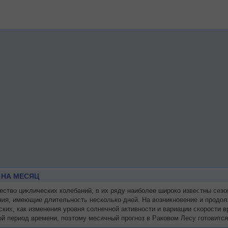
 НА МЕСЯЦ
тво циклических колебаний, в их ряду наиболее широко известны сезо
ния, имеющие длительность несколько дней. На возникновение и продол
ских, как изменения уровня солнечной активности и вариации скорости
й период времени, поэтому месячный прогноз в Раковом Лесу готовится