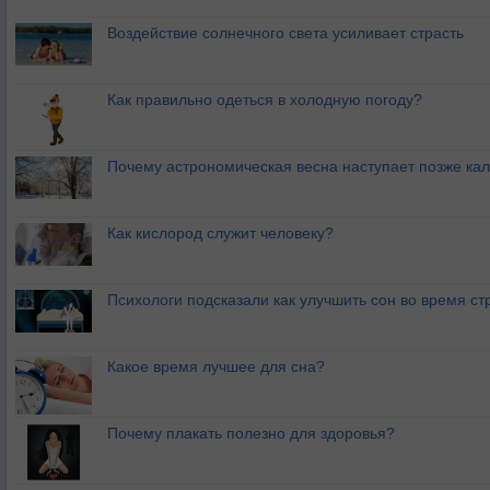
Воздействие солнечного света усиливает страсть
Как правильно одеться в холодную погоду?
Почему астрономическая весна наступает позже ка
Как кислород служит человеку?
Психологи подсказали как улучшить сон во время ст
Какое время лучшее для сна?
Почему плакать полезно для здоровья?