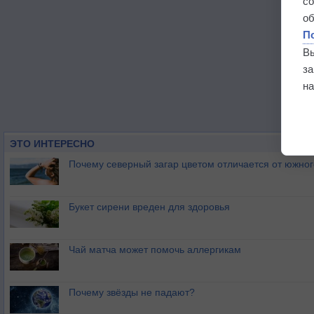
с
о
П
В
з
на
ЭТО ИНТЕРЕСНО
Почему северный загар цветом отличается от южно
Букет сирени вреден для здоровья
Чай матча может помочь аллергикам
Почему звёзды не падают?