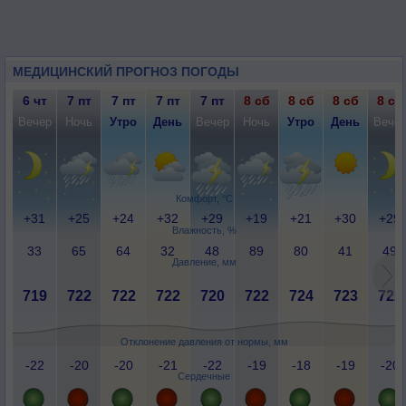
МЕДИЦИНСКИЙ ПРОГНОЗ ПОГОДЫ
6 чт
7 пт
7 пт
7 пт
7 пт
8 сб
8 сб
8 сб
8 сб
Вечер
Ночь
Утро
День
Вечер
Ночь
Утро
День
Вече
Комфорт, °C
+31
+25
+24
+32
+29
+19
+21
+30
+29
Влажность, %
33
65
64
32
48
89
80
41
49
Давление, мм
719
722
722
722
720
722
724
723
722
Отклонение давления от нормы, мм
-22
-20
-20
-21
-22
-19
-18
-19
-20
Сердечные