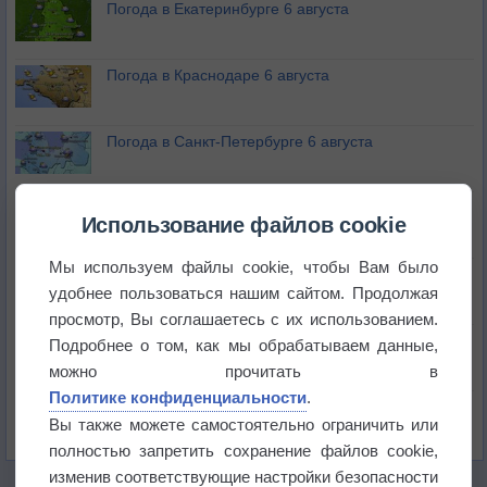
Погода в Екатеринбурге 6 августа
Погода в Краснодаре 6 августа
Погода в Санкт-Петербурге 6 августа
Погода в Москве 6 августа
Использование файлов cookie
Мы используем файлы cookie, чтобы Вам было
Июль в России стал самым тёплым за всю
удобнее пользоваться нашим сайтом. Продолжая
историю
просмотр, Вы соглашаетесь с их использованием.
В Центральной России наступают самые жаркие
Подробнее о том, как мы обрабатываем данные,
дни этого лета
можно прочитать в
Политике конфиденциальности
.
Дневная температура воздуха в ОАЭ превысила
Вы также можете самостоятельно ограничить или
+51°
полностью запретить сохранение файлов cookie,
изменив соответствующие настройки безопасности