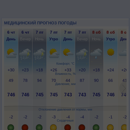
МЕДИЦИНСКИЙ ПРОГНОЗ ПОГОДЫ
6 чт
6 чт
7 пт
7 пт
7 пт
7 пт
8 сб
8 сб
8 сб
День
Вечер
Ночь
Утро
День
Вечер
Ночь
Утро
День
Комфорт, °C
+30
+23
+18
+26
+33
+20
+18
+24
+26
Влажность, %
49
78
94
70
44
87
90
66
41
Давление, мм
746
746
745
745
743
743
745
746
746
Отклонение давления от нормы, мм
-2
-2
-2
-3
-4
-4
-2
-1
-2
Сердечные