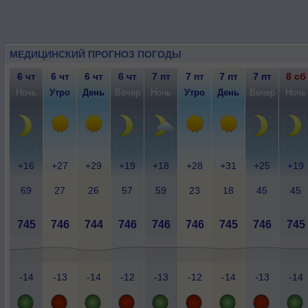
МЕДИЦИНСКИЙ ПРОГНОЗ ПОГОДЫ
6 чт
6 чт
6 чт
6 чт
7 пт
7 пт
7 пт
7 пт
8 сб
Ночь
Утро
День
Вечер
Ночь
Утро
День
Вечер
Ночь
+16
+27
+29
+19
+18
+28
+31
+25
+19
69
27
26
57
59
23
18
45
45
745
746
744
746
746
746
745
746
745
-14
-13
-14
-12
-13
-12
-14
-13
-14