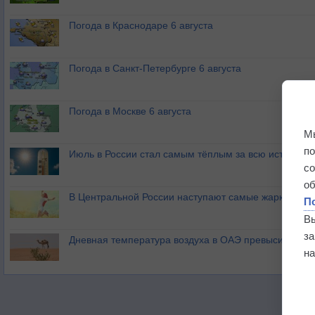
Погода в Краснодаре 6 августа
Погода в Санкт-Петербурге 6 августа
Погода в Москве 6 августа
М
п
Июль в России стал самым тёплым за всю историю
с
о
В Центральной России наступают самые жаркие дни 
П
В
з
Дневная температура воздуха в ОАЭ превысила +51
на