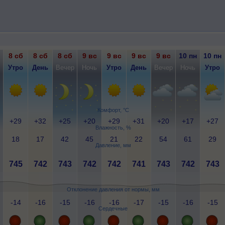
8 сб
8 сб
8 сб
9 вс
9 вс
9 вс
9 вс
10 пн
10 пн
Утро
День
Вечер
Ночь
Утро
День
Вечер
Ночь
Утро
Комфорт, °C
+29
+32
+25
+20
+29
+31
+20
+17
+27
Влажность, %
18
17
42
45
21
22
54
61
29
Давление, мм
745
742
743
742
742
741
743
742
743
Отклонение давления от нормы, мм
-14
-16
-15
-16
-16
-17
-15
-16
-15
Сердечные