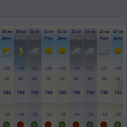
10 пн
10 пн
11 вт
11 вт
11 вт
11 вт
12 ср
12 ср
12 ср
День
Вечер
Ночь
Утро
День
Вечер
Ночь
Утро
День
+29
+18
+17
+28
+31
+19
+17
+27
+30
29
66
66
25
23
63
69
28
25
742
744
743
744
743
745
744
745
742
-16
-14
-15
-14
-15
-14
-14
-14
-16