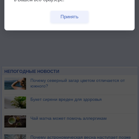
Принять
НЕПОГОДНЫЕ НОВОСТИ
Почему северный загар цветом отличается от
южного?
Букет сирени вреден для здоровья
Чай матча может помочь аллергикам
Почему астрономическая весна наступает позже