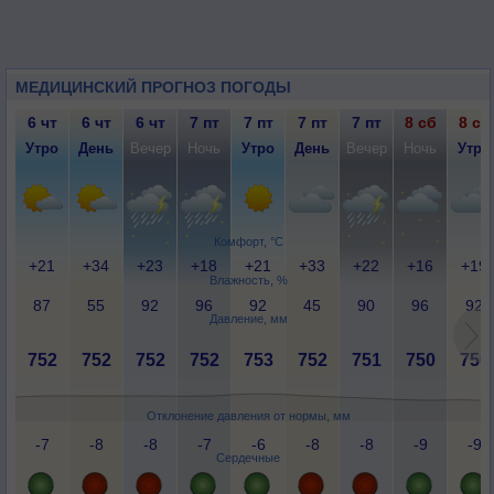
МЕДИЦИНСКИЙ ПРОГНОЗ ПОГОДЫ
6 чт
6 чт
6 чт
7 пт
7 пт
7 пт
7 пт
8 сб
8 сб
Утро
День
Вечер
Ночь
Утро
День
Вечер
Ночь
Утро
Комфорт, °C
+21
+34
+23
+18
+21
+33
+22
+16
+19
Влажность, %
87
55
92
96
92
45
90
96
92
Давление, мм
752
752
752
752
753
752
751
750
750
Отклонение давления от нормы, мм
-7
-8
-8
-7
-6
-8
-8
-9
-9
Сердечные