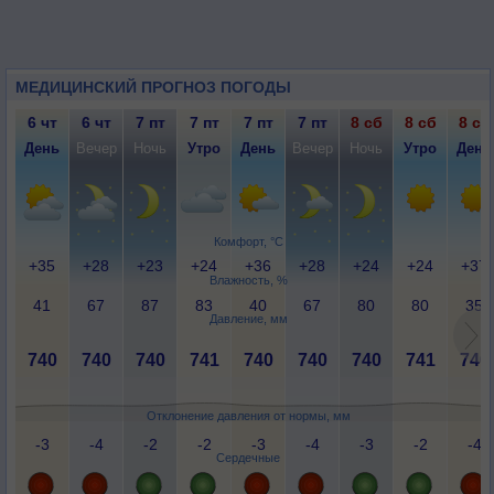
МЕДИЦИНСКИЙ ПРОГНОЗ ПОГОДЫ
6 чт
6 чт
7 пт
7 пт
7 пт
7 пт
8 сб
8 сб
8 сб
День
Вечер
Ночь
Утро
День
Вечер
Ночь
Утро
День
Комфорт, °C
+35
+28
+23
+24
+36
+28
+24
+24
+37
Влажность, %
41
67
87
83
40
67
80
80
35
Давление, мм
740
740
740
741
740
740
740
741
740
Отклонение давления от нормы, мм
-3
-4
-2
-2
-3
-4
-3
-2
-4
Сердечные