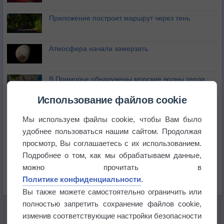
Приложение построит маршрут через тень
Атмосфера начала замерзать
В Приморье обнаружены морские волны тепла
Использование файлов cookie
Изменение климата повлияло на ареал обитания
бабочек
Мы используем файлы cookie, чтобы Вам было
удобнее пользоваться нашим сайтом. Продолжая
Погода в Екатеринбурге 6 августа
просмотр, Вы соглашаетесь с их использованием.
Подробнее о том, как мы обрабатываем данные,
можно прочитать в
Погода в Краснодаре 6 августа
Политике конфиденциальности
.
Вы также можете самостоятельно ограничить или
полностью запретить сохранение файлов cookie,
изменив соответствующие настройки безопасности