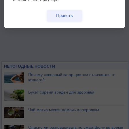
Принять
НЕПОГОДНЫЕ НОВОСТИ
Почему северный загар цветом отличается от
южного?
Букет сирени вреден для здоровья
Чай матча может помочь аллергикам
Опасно ли разговаривать по смартфону во время