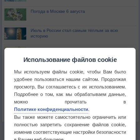
Погода в Москве 6 августа
Июль в России стал самым тёплым за всю
историю
В Центральной России наступают самые жаркие
дни этого лета
Использование файлов cookie
Дневная температура воздуха в ОАЭ превысила
Мы используем файлы cookie, чтобы Вам было
+51°
удобнее пользоваться нашим сайтом. Продолжая
просмотр, Вы соглашаетесь с их использованием.
Европейские столицы бьют рекорды жары
Подробнее о том, как мы обрабатываем данные,
можно прочитать в
Впервые за 155 лет в Лондоне в течение месяца
Политике конфиденциальности
.
не выпадал дождь
Вы также можете самостоятельно ограничить или
полностью запретить сохранение файлов cookie,
изменив соответствующие настройки безопасности
в Вашем веб-браузере.