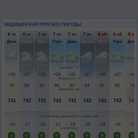
МЕДИЦИНСКИЙ ПРОГНОЗ ПОГОДЫ
6 чт
6 чт
7 пт
7 пт
7 пт
7 пт
8 сб
8 сб
8 сб
День
Вечер
Ночь
Утро
День
Вечер
Ночь
Утро
День
Комфорт, °C
+32
+27
+25
+29
+32
+27
+26
+27
+34
Влажность, %
79
86
92
86
82
84
87
90
74
Давление, мм
741
742
741
742
741
742
741
742
740
Отклонение давления от нормы, мм
-18
-17
-18
-17
-18
-16
-18
-16
-19
Сердечные