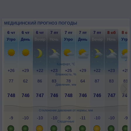
МЕДИЦИНСКИЙ ПРОГНОЗ ПОГОДЫ
6 чт
6 чт
6 чт
7 пт
7 пт
7 пт
7 пт
8 сб
8 сб
Утро
День
Вечер
Ночь
Утро
День
Вечер
Ночь
Утро
Комфорт, °C
+26
+29
+22
+23
+25
+29
+22
+23
+25
Влажность, %
77
62
86
83
78
64
87
83
81
Давление, мм
748
746
747
746
748
746
746
747
748
Отклонение давления от нормы, мм
-9
-10
-10
-10
-9
-11
-10
-10
-9
Сердечные