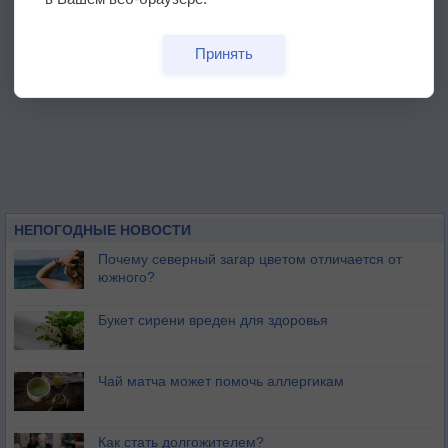
Принять
НЕПОГОДНЫЕ НОВОСТИ
Почему северный загар цветом отличается от
южного?
Букет сирени вреден для здоровья
Чай матча может помочь аллергикам
Как стать долгожителем?