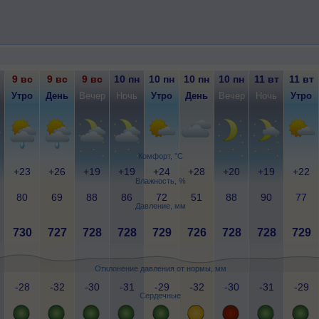
9 вс
9 вс
9 вс
10 пн
10 пн
10 пн
10 пн
11 вт
11 вт
Утро
День
Вечер
Ночь
Утро
День
Вечер
Ночь
Утро
Комфорт, °C
+23
+26
+19
+19
+24
+28
+20
+19
+22
Влажность, %
80
69
88
86
72
51
88
90
77
Давление, мм
730
727
728
728
729
726
728
728
729
Отклонение давления от нормы, мм
-28
-32
-30
-31
-29
-32
-30
-31
-29
Сердечные