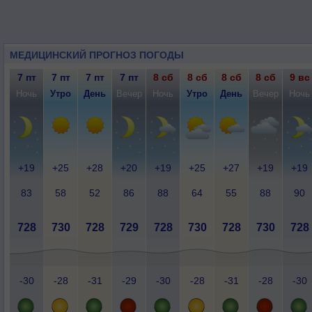
МЕДИЦИНСКИЙ ПРОГНОЗ ПОГОДЫ
7 пт
7 пт
7 пт
7 пт
8 сб
8 сб
8 сб
8 сб
9 вс
Ночь
Утро
День
Вечер
Ночь
Утро
День
Вечер
Ночь
+19
+25
+28
+20
+19
+25
+27
+19
+19
83
58
52
86
88
64
55
88
90
728
730
728
729
728
730
728
730
728
-30
-28
-31
-29
-30
-28
-31
-28
-30