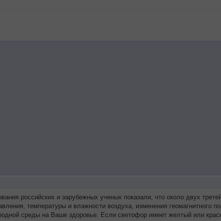
ования российских и зарубежных ученых показали, что около двух тре
авления, температуры и влажности воздуха, изменения геомагнитного п
родной среды на Ваше здоровье. Если светофор имеет желтый или красн