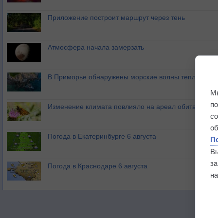
Приложение построит маршрут через тень
Атмосфера начала замерзать
В Приморье обнаружены морские волны тепла
М
п
Изменение климата повлияло на ареал обитания ба
с
о
Погода в Екатеринбурге 6 августа
П
В
з
Погода в Краснодаре 6 августа
на