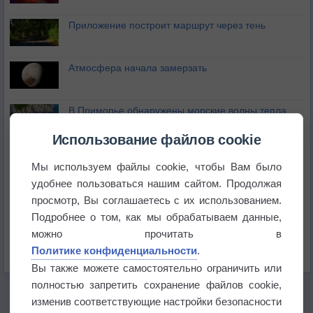
Приложение построит маршрут через тень
Атмосфера начала замерзать
В Приморье обнаружены морские волны тепла
Использование файлов cookie
Изменение климата повлияло на ареал обитания
бабочек
Мы используем файлы cookie, чтобы Вам было
удобнее пользоваться нашим сайтом. Продолжая
Погода в Екатеринбурге 6 августа
просмотр, Вы соглашаетесь с их использованием.
Подробнее о том, как мы обрабатываем данные,
можно прочитать в
Погода в Краснодаре 6 августа
Политике конфиденциальности
.
Вы также можете самостоятельно ограничить или
полностью запретить сохранение файлов cookie,
изменив соответствующие настройки безопасности