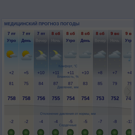
МЕДИЦИНСКИЙ ПРОГНОЗ ПОГОДЫ
7 пт
7 пт
7 пт
8 сб
8 сб
8 сб
8 сб
9 вс
9 вс
Утро
День
Вечер
Ночь
Утро
День
Вечер
Ночь
Утро
Комфорт, °C
+2
+5
+10
+11
+11
+10
+8
+7
+4
Влажность, %
81
75
84
87
87
83
85
79
79
Давление, мм
758
758
756
755
754
754
753
752
748
Отклонение давления от нормы, мм
-2
-2
-4
-4
-5
-5
-7
-8
-11
Сердечные