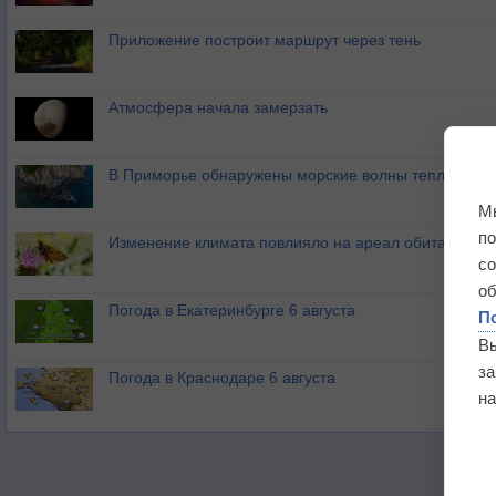
Приложение построит маршрут через тень
Атмосфера начала замерзать
В Приморье обнаружены морские волны тепла
М
п
Изменение климата повлияло на ареал обитания ба
с
о
Погода в Екатеринбурге 6 августа
П
В
з
Погода в Краснодаре 6 августа
на