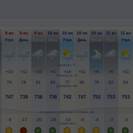
9 вс
9 вс
9 вс
10 пн
10 пн
10 пн
10 пн
11 вт
11 вт
Утро
День
Вечер
Ночь
Утро
День
Вечер
Ночь
Утро
Комфорт, °C
+10
+11
+10
+4
+14
+11
+6
+6
+11
Влажность, %
79
78
81
89
77
86
78
62
54
Давление, мм
747
739
736
736
742
747
752
753
753
Отклонение давления от нормы, мм
-9
-17
-20
-20
-14
-9
-4
-3
-3
Сердечные