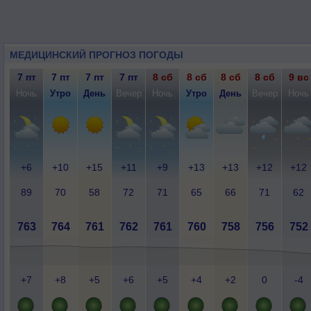
МЕДИЦИНСКИЙ ПРОГНОЗ ПОГОДЫ
7 пт
7 пт
7 пт
7 пт
8 сб
8 сб
8 сб
8 сб
9 вс
Ночь
Утро
День
Вечер
Ночь
Утро
День
Вечер
Ночь
+6
+10
+15
+11
+9
+13
+13
+12
+12
89
70
58
72
71
65
66
71
62
763
764
761
762
761
760
758
756
752
+7
+8
+5
+6
+5
+4
+2
0
-4