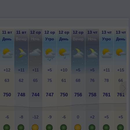
11 вт
11 вт
12 ср
12 ср
12 ср
12 ср
13 чт
13 чт
13 чт
День
Вечер
Ночь
Утро
День
Вечер
Ночь
Утро
День
+12
+11
+11
+5
+10
+5
+5
+11
+15
63
62
65
75
61
68
76
78
66
750
748
744
747
750
756
758
761
761
-6
-8
-12
-9
-6
0
+2
+5
+5