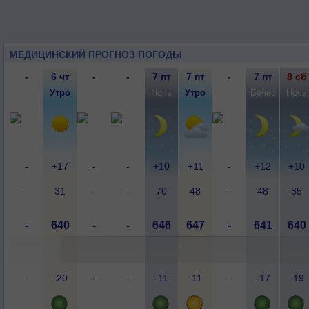
МЕДИЦИНСКИЙ ПРОГНОЗ ПОГОДЫ
-
6 чт
-
-
7 пт
7 пт
-
7 пт
8 сб
-
Утро
-
-
Ночь
Утро
-
Вечер
Ночь
-
+17
-
-
+10
+11
-
+12
+10
-
31
-
-
70
48
-
48
35
-
640
-
-
646
647
-
641
640
-
-20
-
-
-11
-11
-
-17
-19