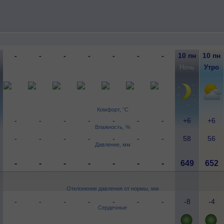
-
-
-
-
-
-
-
10 пн
10 пн
-
-
-
-
-
-
-
Ночь
Утро
Комфорт, °C
-
-
-
-
-
-
-
+6
+6
Влажность, %
-
-
-
-
-
-
-
58
56
Давление, мм
-
-
-
-
-
-
-
649
652
Отклонение давления от нормы, мм
-
-
-
-
-
-
-
-8
-4
Сердечные