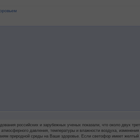
доровьем
едования российских и зарубежных ученых показали, что около двух т
я атмосферного давления, температуры и влажности воздуха, изменения 
виям природной среды на Ваше здоровье. Если светофор имеет желтый 