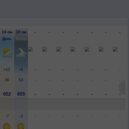
10 пн
10 пн
-
-
-
-
-
-
-
День
Вечер
-
-
-
-
-
-
-
+12
+6
-
-
-
-
-
-
-
36
53
-
-
-
-
-
-
-
652
655
-
-
-
-
-
-
-
-7
-2
-
-
-
-
-
-
-