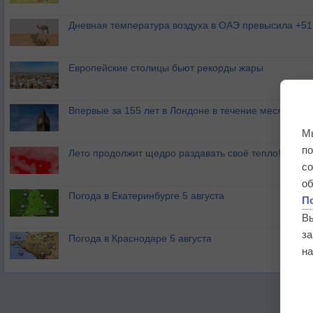
Дневная температура воздуха в ОАЭ превысила +51
Европейские столицы бьют рекорды жары
Впервые за 155 лет в Лондоне в течение месяца не
М
п
Лето продолжит щедро раздавать своё тепло!
с
о
Погода в Екатеринбурге 5 августа
П
В
з
Погода в Краснодаре 5 августа
на