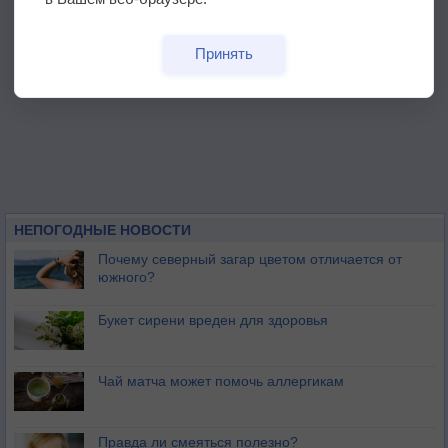
Принять
НЕПОГОДНЫЕ НОВОСТИ
Почему северный загар цветом отличается от
южного?
Букет сирени вреден для здоровья
Чай матча может помочь аллергикам
Правда ли смеяться полезно?