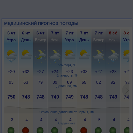
МЕДИЦИНСКИЙ ПРОГНОЗ ПОГОДЫ
6 чт
6 чт
6 чт
7 пт
7 пт
7 пт
7 пт
8 сб
8 сб
Утро
День
Вечер
Ночь
Утро
День
Вечер
Ночь
Утро
Комфорт, °C
+20
+32
+27
+24
+23
+33
+27
+23
+21
Влажность, %
93
63
79
89
89
65
82
92
92
Давление, мм
750
748
748
749
749
748
748
749
749
Отклонение давления от нормы, мм
-3
-4
-4
-4
-4
-4
-5
-4
-4
Сердечные