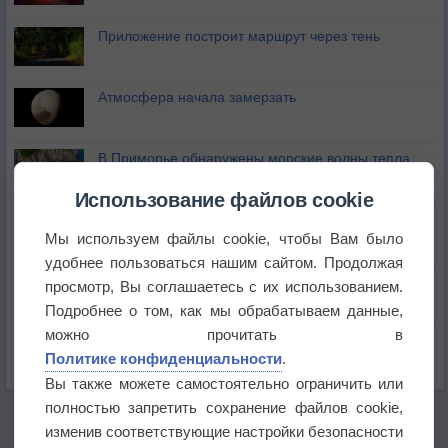
Приложение построит маршрут через тень
Атмосфера начала замерзать
В Приморье обнаружены морские волны тепла
Использование файлов cookie
Изменение климата повлияло на ареал обитания
бабочек
Мы используем файлы cookie, чтобы Вам было
удобнее пользоваться нашим сайтом. Продолжая
Погода в Екатеринбурге 6 августа
просмотр, Вы соглашаетесь с их использованием.
Подробнее о том, как мы обрабатываем данные,
можно прочитать в
Погода в Краснодаре 6 августа
Политике конфиденциальности
.
Вы также можете самостоятельно ограничить или
полностью запретить сохранение файлов cookie,
изменив соответствующие настройки безопасности