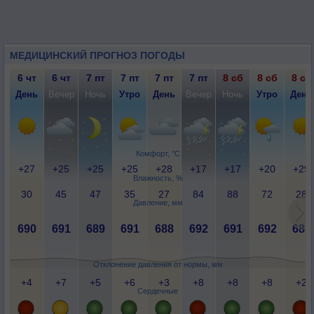
МЕДИЦИНСКИЙ ПРОГНОЗ ПОГОДЫ
6 чт
6 чт
7 пт
7 пт
7 пт
7 пт
8 сб
8 сб
8 сб
День
Вечер
Ночь
Утро
День
Вечер
Ночь
Утро
День
Комфорт, °C
+27
+25
+25
+25
+28
+17
+17
+20
+29
Влажность, %
30
45
47
35
27
84
88
72
28
Давление, мм
690
691
689
691
688
692
691
692
688
Отклонение давления от нормы, мм
+4
+7
+5
+6
+3
+8
+8
+8
+2
Сердечные