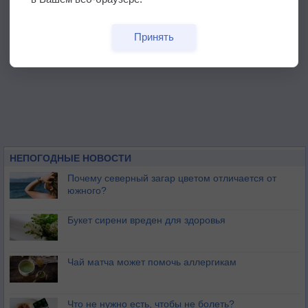
Принять
НЕПОГОДНЫЕ НОВОСТИ
Почему северный загар цветом отличается от
южного?
Букет сирени вреден для здоровья
Чай матча может помочь аллергикам
Что не нужно есть, чтобы не болеть?