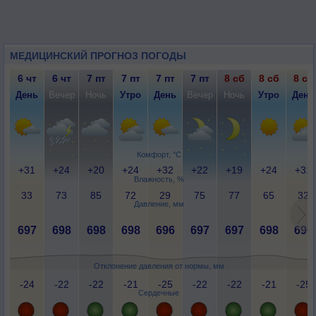
МЕДИЦИНСКИЙ ПРОГНОЗ ПОГОДЫ
6 чт
6 чт
7 пт
7 пт
7 пт
7 пт
8 сб
8 сб
8 сб
День
Вечер
Ночь
Утро
День
Вечер
Ночь
Утро
День
Комфорт, °C
+31
+24
+20
+24
+32
+22
+19
+24
+31
Влажность, %
33
73
85
72
29
75
77
65
32
Давление, мм
697
698
698
698
696
697
697
698
696
Отклонение давления от нормы, мм
-24
-22
-22
-21
-25
-22
-22
-21
-25
Сердечные