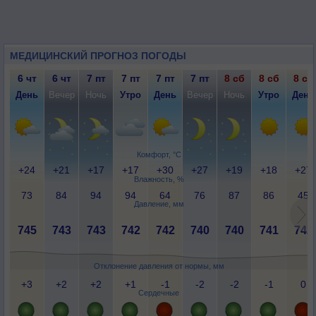
МЕДИЦИНСКИЙ ПРОГНОЗ ПОГОДЫ
6 чт
6 чт
7 пт
7 пт
7 пт
7 пт
8 сб
8 сб
8 сб
День
Вечер
Ночь
Утро
День
Вечер
Ночь
Утро
День
Комфорт, °C
+24
+21
+17
+17
+30
+27
+19
+18
+27
Влажность, %
73
84
94
94
64
76
87
86
45
Давление, мм
745
743
743
742
742
740
740
741
742
Отклонение давления от нормы, мм
+3
+2
+2
+1
-1
-2
-2
-1
0
Сердечные