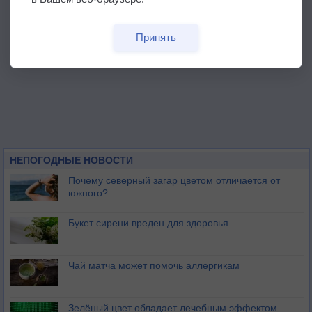
Принять
НЕПОГОДНЫЕ НОВОСТИ
Почему северный загар цветом отличается от
южного?
Букет сирени вреден для здоровья
Чай матча может помочь аллергикам
Зелёный цвет обладает лечебным эффектом