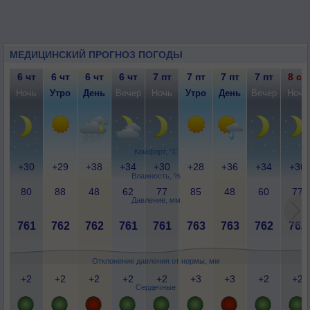
МЕДИЦИНСКИЙ ПРОГНОЗ ПОГОДЫ
6 чт
6 чт
6 чт
6 чт
7 пт
7 пт
7 пт
7 пт
8 сб
Ночь
Утро
День
Вечер
Ночь
Утро
День
Вечер
Ночь
Комфорт, °C
+30
+29
+38
+34
+30
+28
+36
+34
+30
Влажность, %
80
88
48
62
77
85
48
60
77
Давление, мм
761
762
762
761
761
763
763
762
762
Отклонение давления от нормы, мм
+2
+2
+2
+2
+2
+3
+3
+2
+2
Сердечные