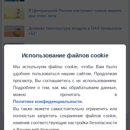
В Центральной России наступают самые жаркие
дни этого лета
Дневная температура воздуха в ОАЭ превысила
+51°
Европейские столицы бьют рекорды жары
Использование файлов cookie
Впервые за 155 лет в Лондоне в течение месяца
Мы используем файлы cookie, чтобы Вам было
не выпадал дождь
удобнее пользоваться нашим сайтом. Продолжая
просмотр, Вы соглашаетесь с их использованием.
Лето продолжит щедро раздавать своё тепло!
Подробнее о том, как мы обрабатываем данные,
можно прочитать в
Погода в Екатеринбурге 5 августа
Политике конфиденциальности
.
Вы также можете самостоятельно ограничить или
полностью запретить сохранение файлов cookie,
изменив соответствующие настройки безопасности
в Вашем веб-браузере.