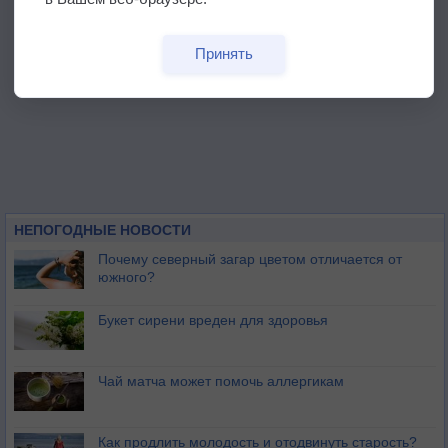
Принять
НЕПОГОДНЫЕ НОВОСТИ
Почему северный загар цветом отличается от
южного?
Букет сирени вреден для здоровья
Чай матча может помочь аллергикам
Как продлить молодость и отодвинуть старость?