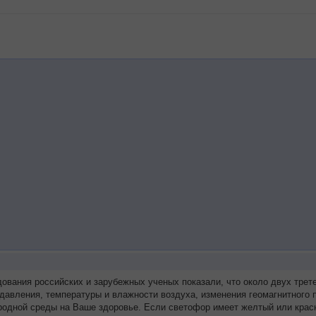
дования российских и зарубежных ученых показали, что около двух тр
 давления, температуры и влажности воздуха, изменения геомагнитного
родной среды на Ваше здоровье. Если светофор имеет желтый или красн