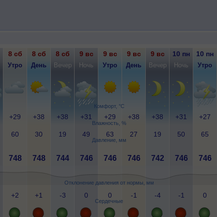
8 сб
8 сб
8 сб
9 вс
9 вс
9 вс
9 вс
10 пн
10 пн
Утро
День
Вечер
Ночь
Утро
День
Вечер
Ночь
Утро
Комфорт, °C
+29
+38
+38
+31
+29
+38
+38
+31
+27
Влажность, %
60
30
19
49
63
27
19
50
65
Давление, мм
748
748
744
746
746
746
742
746
746
Отклонение давления от нормы, мм
+2
+1
-3
0
0
-1
-4
-1
0
Сердечные