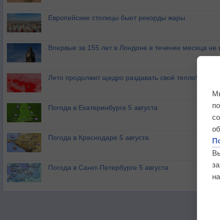
Европейские столицы бьют рекорды жары
Впервые за 155 лет в Лондоне в течение месяца не
Лето продолжит щедро раздавать своё тепло!
М
п
Погода в Екатеринбурге 5 августа
с
о
Погода в Краснодаре 5 августа
П
В
з
Погода в Санкт-Петербурге 5 августа
на