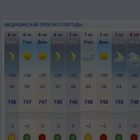
МЕДИЦИНСКИЙ ПРОГНОЗ ПОГОДЫ
6 чт
6 чт
6 чт
6 чт
7 пт
7 пт
7 пт
7 пт
8 сб
Ночь
Утро
День
Вечер
Ночь
Утро
День
Вечер
Ночь
+30
+28
+39
+36
+31
+28
+39
+38
+30
38
58
25
32
44
68
28
24
46
746
747
747
745
746
748
748
745
748
-1
+1
0
-2
0
+2
+1
-2
+2