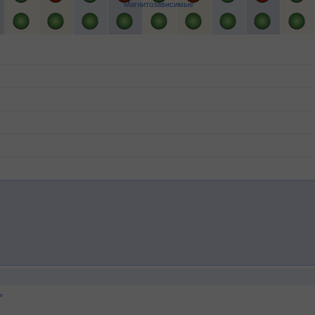
Магнитозависимые
°