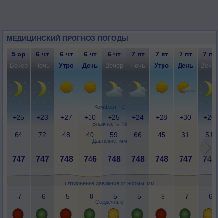
МЕДИЦИНСКИЙ ПРОГНОЗ ПОГОДЫ
5 ср
6 чт
6 чт
6 чт
6 чт
7 пт
7 пт
7 пт
7 пт
Вечер
Ночь
Утро
День
Вечер
Ночь
Утро
День
Вече
Комфорт, °C
+25
+23
+27
+30
+25
+24
+28
+30
+26
Влажность, %
64
72
48
40
59
66
45
31
51
Давление, мм
747
747
748
746
748
748
748
747
748
Отклонение давления от нормы, мм
-7
-6
-5
-8
-5
-5
-5
-7
-6
Сердечные