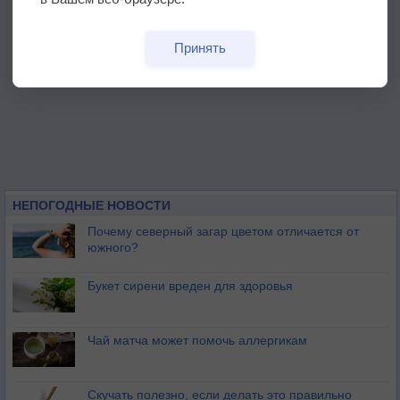
Принять
НЕПОГОДНЫЕ НОВОСТИ
Почему северный загар цветом отличается от
южного?
Букет сирени вреден для здоровья
Чай матча может помочь аллергикам
Скучать полезно, если делать это правильно