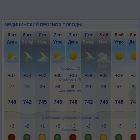
МЕДИЦИНСКИЙ ПРОГНОЗ ПОГОДЫ
6 чт
6 чт
7 пт
7 пт
7 пт
7 пт
8 сб
8 сб
8 сб
День
Вечер
Ночь
Утро
День
Вечер
Ночь
Утро
День
Комфорт, °C
+37
+38
+32
+30
+38
+39
+32
+29
+38
Влажность, %
27
19
39
59
30
20
39
57
30
Давление, мм
746
742
745
746
746
742
746
746
746
Отклонение давления от нормы, мм
+2
-2
+1
+2
+2
-2
+2
+3
+2
Сердечные