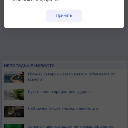
Принять
НЕПОГОДНЫЕ НОВОСТИ
Почему северный загар цветом отличается от
южного?
Букет сирени вреден для здоровья
Чай матча может помочь аллергикам
Зелёный цвет обладает лечебным эффектом