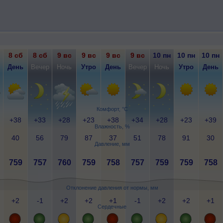
8 сб
8 сб
9 вс
9 вс
9 вс
9 вс
10 пн
10 пн
10 пн
День
Вечер
Ночь
Утро
День
Вечер
Ночь
Утро
День
Комфорт, °C
+38
+33
+28
+23
+38
+34
+28
+23
+39
Влажность, %
40
56
79
87
37
51
78
91
30
Давление, мм
759
757
760
759
758
757
759
759
758
Отклонение давления от нормы, мм
+2
-1
+2
+2
+1
-1
+2
+2
+1
Сердечные