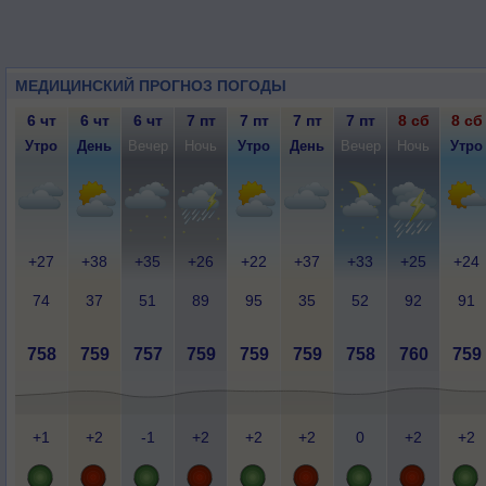
МЕДИЦИНСКИЙ ПРОГНОЗ ПОГОДЫ
6 чт
6 чт
6 чт
7 пт
7 пт
7 пт
7 пт
8 сб
8 сб
Утро
День
Вечер
Ночь
Утро
День
Вечер
Ночь
Утро
+27
+38
+35
+26
+22
+37
+33
+25
+24
74
37
51
89
95
35
52
92
91
758
759
757
759
759
759
758
760
759
+1
+2
-1
+2
+2
+2
0
+2
+2