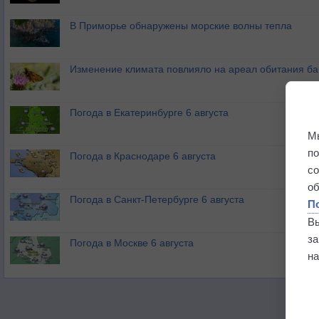
В Приморье обнаружены морские волны тепла
Изменение климата повлияло на ареал обитания ба
Погода в Екатеринбурге 6 августа
М
п
Погода в Краснодаре 6 августа
с
о
Погода в Санкт-Петербурге 6 августа
П
В
з
Погода в Москве 6 августа
на