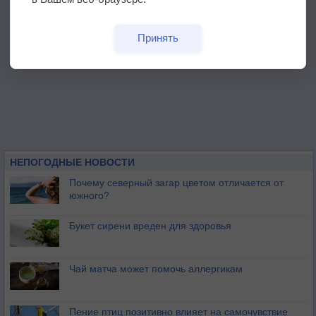
Принять
НЕПОГОДНЫЕ НОВОСТИ
Почему северный загар цветом отличается от
южного?
Букет сирени вреден для здоровья
Чай матча может помочь аллергикам
Пение птиц позитивно влияет на самочувствие