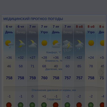
МЕДИЦИНСКИЙ ПРОГНОЗ ПОГОДЫ
6 чт
6 чт
7 пт
7 пт
7 пт
7 пт
8 сб
8 сб
8 сб
День
Вечер
Ночь
Утро
День
Вечер
Ночь
Утро
День
Комфорт, °C
+36
+32
+27
+28
+36
+32
+22
+24
+34
Влажность, %
46
58
71
68
40
60
85
78
45
Давление, мм
758
758
759
760
758
757
757
758
755
Отклонение давления от нормы, мм
-1
-1
0
+1
-1
-2
-2
-2
-4
Сердечные