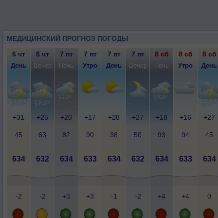
МЕДИЦИНСКИЙ ПРОГНОЗ ПОГОДЫ
6 чт
6 чт
7 пт
7 пт
7 пт
7 пт
8 сб
8 сб
8 сб
День
Вечер
Ночь
Утро
День
Вечер
Ночь
Утро
День
+31
+25
+20
+17
+28
+27
+18
+16
+27
45
63
82
90
38
50
93
94
45
634
632
634
633
634
632
634
633
634
-2
-2
+3
+3
-1
-2
+4
+4
0