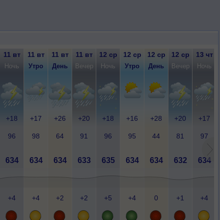
11 вт
11 вт
11 вт
11 вт
12 ср
12 ср
12 ср
12 ср
13 чт
Ночь
Утро
День
Вечер
Ночь
Утро
День
Вечер
Ночь
+18
+17
+26
+20
+18
+16
+28
+20
+17
96
98
64
91
96
95
44
81
97
634
634
634
633
635
634
634
632
634
+4
+4
+2
+2
+5
+4
0
+1
+4