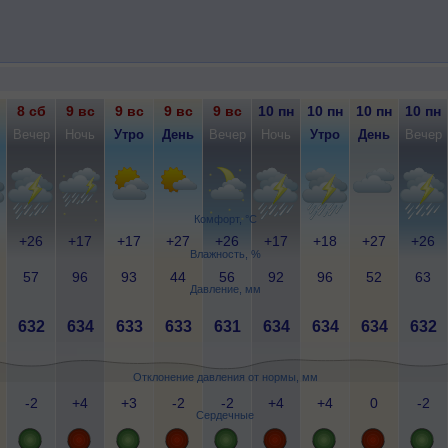
8 сб
9 вс
9 вс
9 вс
9 вс
10 пн
10 пн
10 пн
10 пн
Вечер
Ночь
Утро
День
Вечер
Ночь
Утро
День
Вечер
Комфорт, °C
+26
+17
+17
+27
+26
+17
+18
+27
+26
Влажность, %
57
96
93
44
56
92
96
52
63
Давление, мм
632
634
633
633
631
634
634
634
632
Отклонение давления от нормы, мм
-2
+4
+3
-2
-2
+4
+4
0
-2
Сердечные