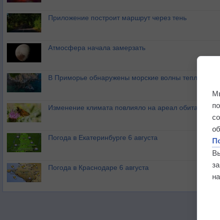
Приложение построит маршрут через тень
Атмосфера начала замерзать
В Приморье обнаружены морские волны тепла
М
п
Изменение климата повлияло на ареал обитания ба
с
о
Погода в Екатеринбурге 6 августа
П
В
з
Погода в Краснодаре 6 августа
на