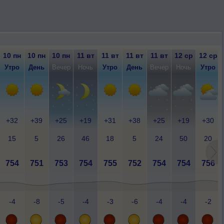
10 пн
10 пн
10 пн
11 вт
11 вт
11 вт
11 вт
12 ср
12 ср
Утро
День
Вечер
Ночь
Утро
День
Вечер
Ночь
Утро
+32
+39
+25
+19
+31
+38
+25
+19
+30
15
5
26
46
18
5
24
50
20
754
751
753
754
755
752
754
754
756
-4
-8
-5
-4
-3
-6
-4
-4
-2