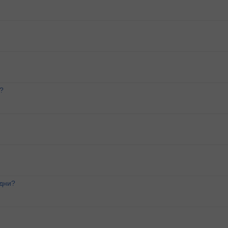
?
 дни?