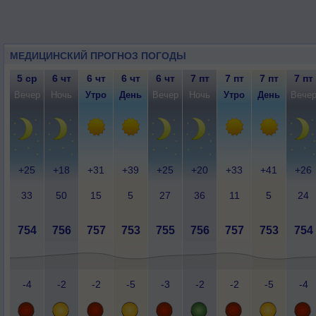
МЕДИЦИНСКИЙ ПРОГНОЗ ПОГОДЫ
5 ср
6 чт
6 чт
6 чт
6 чт
7 пт
7 пт
7 пт
7 пт
Вечер
Ночь
Утро
День
Вечер
Ночь
Утро
День
Вече
+25
+18
+31
+39
+25
+20
+33
+41
+26
33
50
15
5
27
36
11
5
24
754
756
757
753
755
756
757
753
754
-4
-2
-2
-5
-3
-2
-2
-5
-4