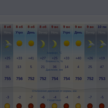
8 сб
8 сб
8 сб
8 сб
9 вс
9 вс
9 вс
9 вс
10 пн
р
Ночь
Утро
День
Вечер
Ночь
Утро
День
Вечер
Ночь
Комфорт, °C
+25
+33
+41
+27
+25
+33
+40
+26
+19
Влажность, %
35
13
5
21
36
14
4
25
47
Давление, мм
755
756
752
752
754
754
750
752
753
Отклонение давления от нормы, мм
-3
-2
-7
-6
-4
-4
-8
-7
-5
Сердечные