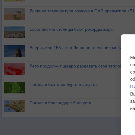
Дневная температура воздуха в ОАЭ превысила +51
Европейские столицы бьют рекорды жары
Впервые за 155 лет в Лондоне в течение месяца не
М
п
Лето продолжит щедро раздавать своё тепло!
с
о
Погода в Екатеринбурге 5 августа
П
В
з
Погода в Краснодаре 5 августа
на