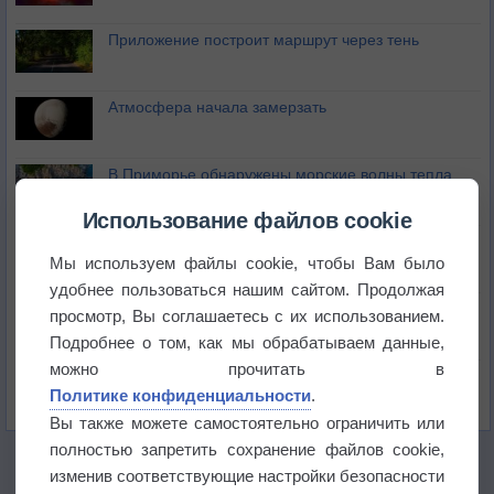
Приложение построит маршрут через тень
Атмосфера начала замерзать
В Приморье обнаружены морские волны тепла
Использование файлов cookie
Изменение климата повлияло на ареал обитания
бабочек
Мы используем файлы cookie, чтобы Вам было
удобнее пользоваться нашим сайтом. Продолжая
Погода в Екатеринбурге 6 августа
просмотр, Вы соглашаетесь с их использованием.
Подробнее о том, как мы обрабатываем данные,
можно прочитать в
Погода в Краснодаре 6 августа
Политике конфиденциальности
.
Вы также можете самостоятельно ограничить или
полностью запретить сохранение файлов cookie,
изменив соответствующие настройки безопасности