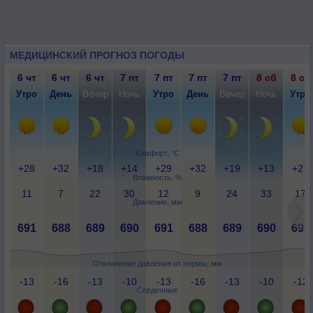
МЕДИЦИНСКИЙ ПРОГНОЗ ПОГОДЫ
6 чт
6 чт
6 чт
7 пт
7 пт
7 пт
7 пт
8 сб
8 сб
Утро
День
Вечер
Ночь
Утро
День
Вечер
Ночь
Утро
Комфорт, °C
+28
+32
+18
+14
+29
+32
+19
+13
+27
Влажность, %
11
7
22
30
12
9
24
33
17
Давление, мм
691
688
689
690
691
688
689
690
692
Отклонение давления от нормы, мм
-13
-16
-13
-10
-13
-16
-13
-10
-12
Сердечные